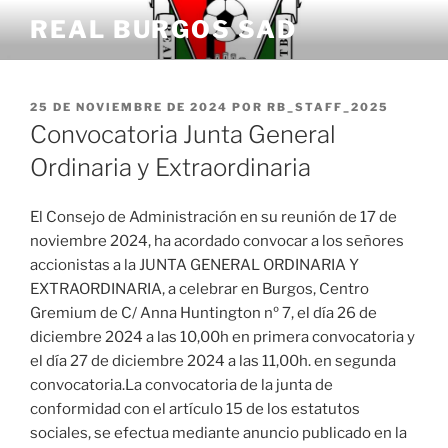
Saltar
REAL BURGOS SAD
al
contenido
PUBLICADO
25 DE NOVIEMBRE DE 2024
POR
RB_STAFF_2025
EL
Convocatoria Junta General
Ordinaria y Extraordinaria
El Consejo de Administración en su reunión de 17 de
noviembre 2024, ha acordado convocar a los señores
accionistas a la JUNTA GENERAL ORDINARIA Y
EXTRAORDINARIA, a celebrar en Burgos, Centro
Gremium de C/ Anna Huntington nº 7, el día 26 de
diciembre 2024 a las 10,00h en primera convocatoria y
el día 27 de diciembre 2024 a las 11,00h. en segunda
convocatoria.La convocatoria de la junta de
conformidad con el artículo 15 de los estatutos
sociales, se efectua mediante anuncio publicado en la